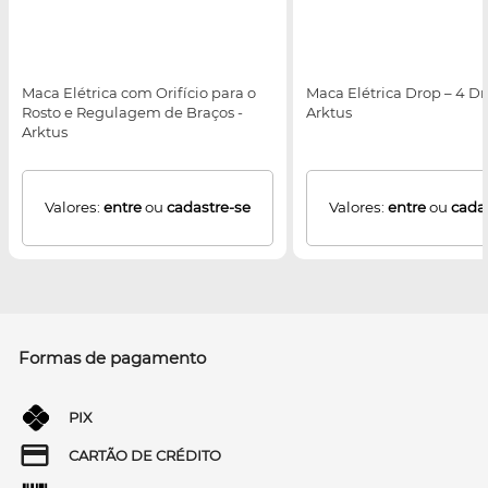
Maca Elétrica com Orifício para o
Maca Elétrica Drop – 4 Dr
Rosto e Regulagem de Braços -
Arktus
Arktus
Valores:
entre
ou
cadastre-se
Valores:
entre
ou
cada
Formas de pagamento
PIX
CARTÃO DE CRÉDITO