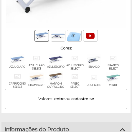
cores:
AZUL CLARO
AZUL ESCURO
BRANCO
AZUL CLARO
AZUL ESCURO
BRANCO
SELECT
SELECT
SELECT
CAPPUCCINO
MARROM
PRETO
CHAMPAGNE
ROSE GOLD
VERDE
SELECT
CAPPUCCINO
SELECT
Valores:
entre
ou
cadastre-se
Informações do Produto