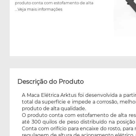
produto conta com estofamento de alta
...Veja mais informações
resistência, de densidade D33, revestida em
courvin sintético, que facilita a higienização. A
maca suporta até 300 quilos de peso
distribuído na posição estática (parada). No
momento de movimentar a maca, o peso em
cima dela deve ser de até 140kg. Conta com
orifício para encaixe do rosto, para melhor
acomodação e relaxamento do paciente,
durante procedimentos na postura de bruços.
Detém regulagem de altura de acionamento
elétrico, proporcionando um atendimento de
Descrição do Produto
qualidade e ergonômica ao profissional. É
ideal para quem busca praticidade, conforto e
A Maca Elétrica Arktus foi desenvolvida a par
modernidade nos atendimentos. Utilizada em
total da superfície e impede a corrosão, melho
consultórios, clínicas, centros de estéticas,
produto de alta qualidade.
salões de beleza, estúdios de tatuagem e
O produto conta com estofamento de alta resis
até 300 quilos de peso distribuído na posiç
piercing.
Conta com orifício para encaixe do rosto, pa
regulagem de altura de acionamento elétrico,