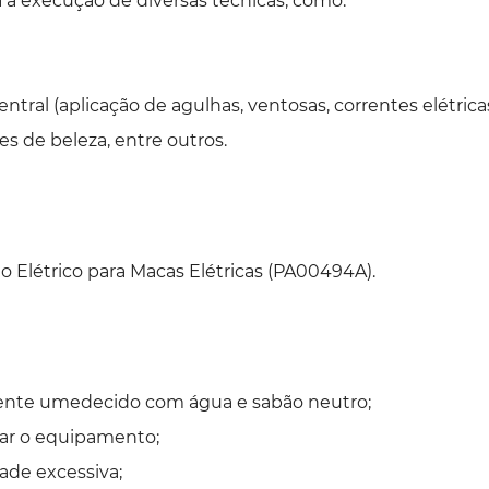
 a execução de diversas técnicas, como:
ral (aplicação de agulhas, ventosas, correntes elétricas 
ões de beleza, entre outros.
Elétrico para Macas Elétricas (PA00494A).
mente umedecido com água e sabão neutro;
car o equipamento;
ade excessiva;