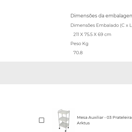
Dimensões da embalage
Dimensões Embalado (C x L 
211 X 75.5 X 69 cm
Peso Kg
70.8
Mesa Auxiliar - 03 Prateleir
Arktus