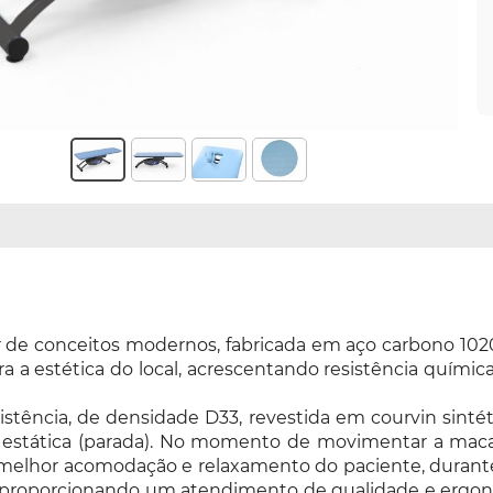
tir de conceitos modernos, fabricada em aço carbono 1
ra a estética do local, acrescentando resistência quími
tência, de densidade D33, revestida em courvin sintétic
ão estática (parada). No momento de movimentar a maca
ra melhor acomodação e relaxamento do paciente, dura
 proporcionando um atendimento de qualidade e ergonô