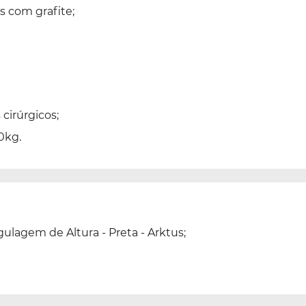
s com grafite;
cirúrgicos;
0kg.
gulagem de Altura - Preta - Arktus;