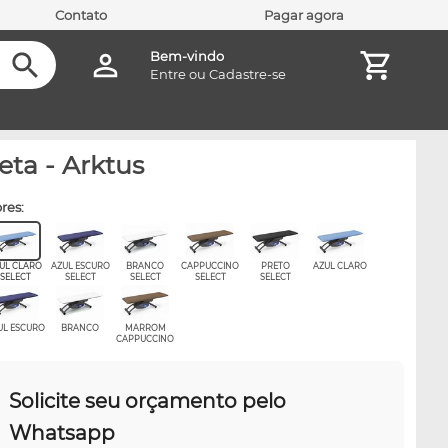
Contato
Pagar agora
Bem-vindo
Entre
ou
Cadastre-se
eta - Arktus
ores:
UL CLARO
AZUL ESCURO
BRANCO
CAPPUCCINO
PRETO
AZUL CLARO
SELECT
SELECT
SELECT
SELECT
SELECT
UL ESCURO
BRANCO
MARROM
CAPPUCCINO
Solicite seu orçamento pelo
Whatsapp