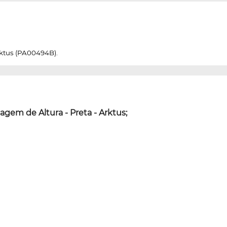
rktus (PA00494B).
agem de Altura - Preta - Arktus;