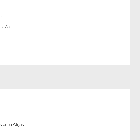
m
x A)
as com Alças -