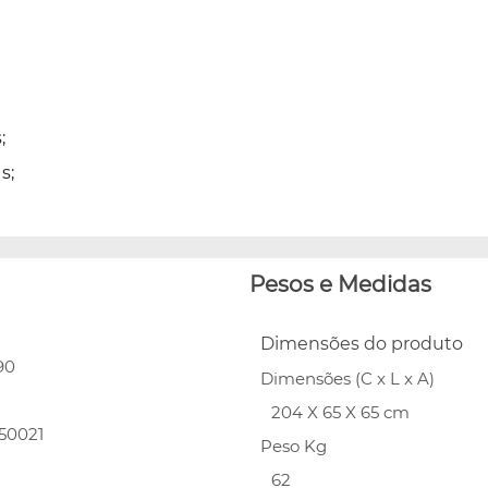
;
s;
Pesos e Medidas
Dimensões do produto
90
Dimensões (C x L x A)
204 X 65 X 65 cm
50021
Peso Kg
62