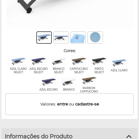
cores:
AZUL CLARO
AZUL ESCURO
BRANCO
CAPPUCCINO
PRETO
AZUL CLARO
SELECT
SELECT
SELECT
SELECT
SELECT
MARROM
AZUL ESCURO
BRANCO
CAPPUCCINO
Valores:
entre
ou
cadastre-se
Informações do Produto