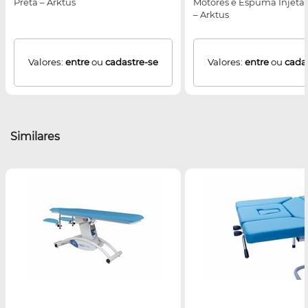
Preta – Arktus
Motores e Espuma Injetad
– Arktus
Valores:
entre
ou
cadastre-se
Valores:
entre
ou
cada
Similares