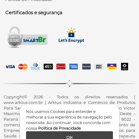
Certificados e segurança
Copyright© 2026 - Todos os direitos reservados |
www.arktus.com.br | Arktus Indústria e Comércio de Produtos
Para Saúde Ltda | CNPJ: 01.417.367/0001-78 | R. Antônio Victor
Nós usamos Cookies para entender e
Maximiano, 107, Parque Industrial II, Santa Tereza do Oeste -
melhorar a sua experiência de navegação pelo
Paraná - CEP 85825-900 - Fale conosco: 0800 200 8022 -
nosso site. Ao continuar, você concorda com
comercial@arktus.com.br | Autorização de Funcionamento de
nossa
Política de Privacidade
.
Empresa - AFE/ANVISA - Para Fabricação de Produtos para
Saúde (Correlatos): 8.02.844-5 (UX418X102741) - Fisioterapeuta
OK