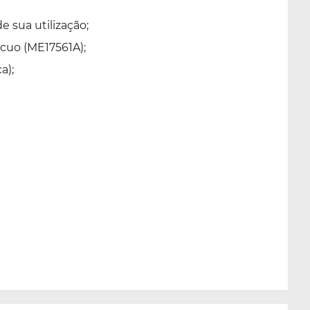
 sua utilização;
cuo (ME17561A);
a);