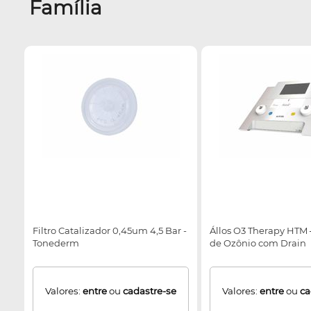
Família
Filtro Catalizador 0,45um 4,5 Bar -
Állos O3 Therapy HTM
Tonederm
de Ozônio com Drain
Valores:
entre
ou
cadastre-se
Valores:
entre
ou
ca