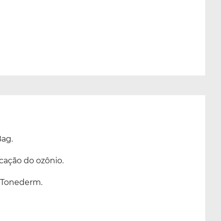
Bag.
cação do ozônio.
 Tonederm.