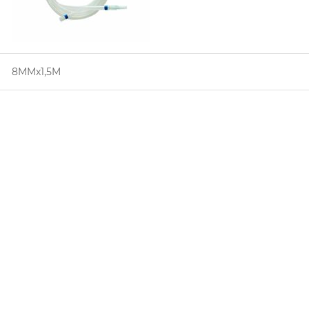
8MMx1,5M