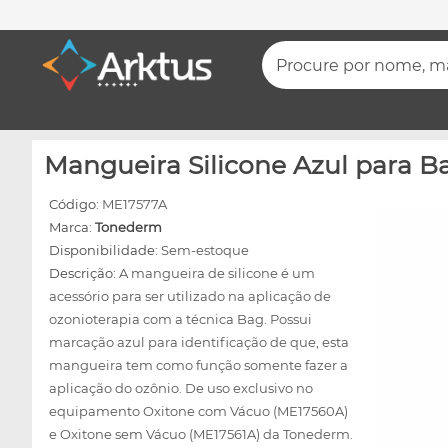
Procure por nome, mar
Mangueira Silicone Azul para B
Código:
ME17577A
Marca:
Tonederm
Disponibilidade:
Sem-estoque
Descrição:
A mangueira de silicone é um
acessório para ser utilizado na aplicação de
ozonioterapia com a técnica Bag. Possui
marcação azul para identificação de que, esta
mangueira tem como função somente fazer a
aplicação do ozônio. De uso exclusivo no
equipamento Oxitone com Vácuo (ME17560A)
e Oxitone sem Vácuo (ME17561A) da Tonederm.