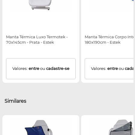
Manta Térmica Luxo Termotek -
Manta Térmica Corpo Intei
70x145cm - Prata - Estek
180x190cm - Estek
Valores:
entre
ou
cadastre-se
Valores:
entre
ou
cada
Similares