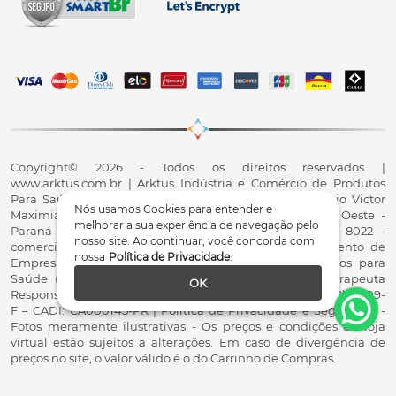
Copyright© 2026 - Todos os direitos reservados |
www.arktus.com.br | Arktus Indústria e Comércio de Produtos
Para Saúde Ltda | CNPJ: 01.417.367/0001-78 | R. Antônio Victor
Nós usamos Cookies para entender e
Maximiano, 107, Parque Industrial II, Santa Tereza do Oeste -
melhorar a sua experiência de navegação pelo
Paraná - CEP 85825-900 - Fale conosco: 0800 200 8022 -
nosso site. Ao continuar, você concorda com
comercial@arktus.com.br | Autorização de Funcionamento de
nossa
Política de Privacidade
.
Empresa - AFE/ANVISA - Para Fabricação de Produtos para
Saúde (Correlatos): 8.02.844-5 (UX418X102741) - Fisioterapeuta
OK
Responsável Técnico Dr. Alex Fernando Zani - Crefito8(PR): 8409-
F – CADI: CA000145-PR | Política de Privacidade e Segurança -
Fotos meramente ilustrativas - Os preços e condições da loja
virtual estão sujeitos a alterações. Em caso de divergência de
preços no site, o valor válido é o do Carrinho de Compras.