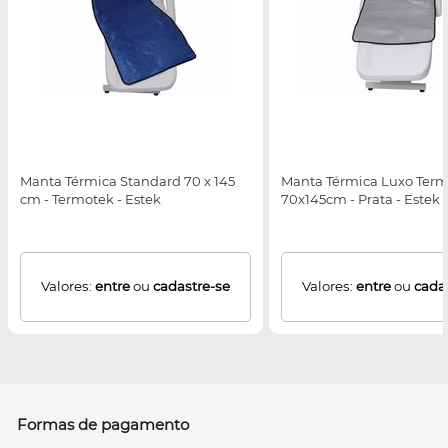
Manta Térmica Standard 70 x 145
Manta Térmica Luxo Term
cm - Termotek - Estek
70x145cm - Prata - Estek
Valores:
entre
ou
cadastre-se
Valores:
entre
ou
cada
Formas de pagamento