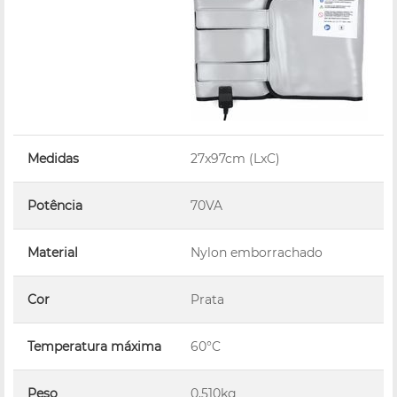
Medidas
27x97cm (LxC)
Potência
70VA
Material
Nylon emborrachado
Cor
Prata
Temperatura máxima
60°C
Peso
0,510kg