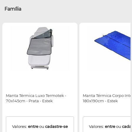
Família
Manta Térmica Luxo Termotek -
Manta Térmica Corpo Intei
70x145cm - Prata - Estek
180x190cm - Estek
Valores:
entre
ou
cadastre-se
Valores:
entre
ou
cada