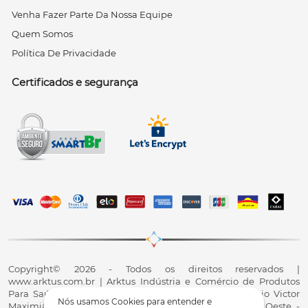
Venha Fazer Parte Da Nossa Equipe
Quem Somos
Política De Privacidade
Certificados e segurança
Copyright© 2026 - Todos os direitos reservados |
www.arktus.com.br | Arktus Indústria e Comércio de Produtos
Para Saúde Ltda | CNPJ: 01.417.367/0001-78 | R. Antônio Victor
Nós usamos Cookies para entender e
Maximiano, 107, Parque Industrial II, Santa Tereza do Oeste -