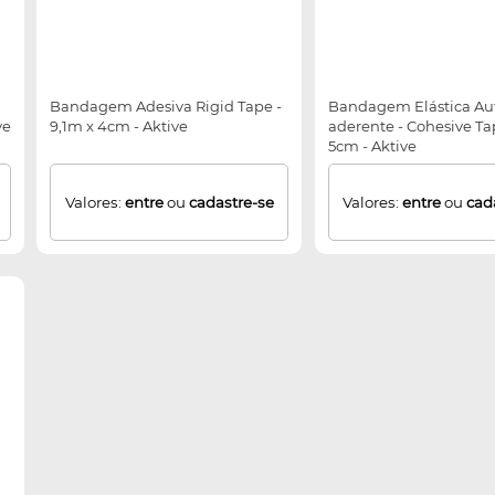
Bandagem Adesiva Rigid Tape -
Bandagem Elástica Au
ve
9,1m x 4cm - Aktive
aderente - Cohesive Ta
5cm - Aktive
Valores:
entre
ou
cadastre-se
Valores:
entre
ou
cad