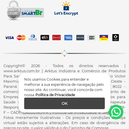
Copyright© 2026 - Todos os direitos reservados |
www.arktus.com.br | Arktus Indústria e Comércio de Produtos
Para Saúde Ltda | CNPJ: 01.417.367/0001-78 | R. Antônio Victor
Nós usamos Cookies para entender e
Maximiano, 107, Parque Industrial II, Santa Tereza do Oeste -
melhorar a sua experiência de navegação pelo
Paraná - CEP 85825-900 - Fale conosco: 0800 200 8022 -
nosso site. Ao continuar, você concorda com
comercial@arktus.com.br | Autorização de Funcionamento de
nossa
Política de Privacidade
.
Empresa - AFE/ANVISA - Para Fabricação de Produtos para
Saúde (Correlatos): 8.02.844-5 (UX418X102741) - Fisioterapeuta
OK
Responsável Técnico Dr. Alex Fernando Zani - Crefito8(PR): 8409-
F – CADI: CA000145-PR | Política de Privacidade e Segurança -
Fotos meramente ilustrativas - Os preços e condições da loja
virtual estão sujeitos a alterações. Em caso de divergência de
preços no site, o valor válido é o do Carrinho de Compras.