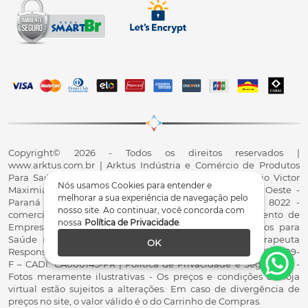
Copyright© 2026 - Todos os direitos reservados |
www.arktus.com.br | Arktus Indústria e Comércio de Produtos
Para Saúde Ltda | CNPJ: 01.417.367/0001-78 | R. Antônio Victor
Nós usamos Cookies para entender e
Maximiano, 107, Parque Industrial II, Santa Tereza do Oeste -
melhorar a sua experiência de navegação pelo
Paraná - CEP 85825-900 - Fale conosco: 0800 200 8022 -
nosso site. Ao continuar, você concorda com
comercial@arktus.com.br | Autorização de Funcionamento de
nossa
Política de Privacidade
.
Empresa - AFE/ANVISA - Para Fabricação de Produtos para
Saúde (Correlatos): 8.02.844-5 (UX418X102741) - Fisioterapeuta
OK
Responsável Técnico Dr. Alex Fernando Zani - Crefito8(PR): 8409-
F – CADI: CA000145-PR | Política de Privacidade e Segurança -
Fotos meramente ilustrativas - Os preços e condições da loja
virtual estão sujeitos a alterações. Em caso de divergência de
preços no site, o valor válido é o do Carrinho de Compras.