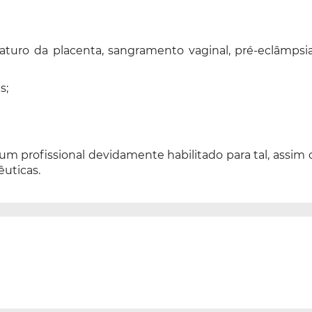
uro da placenta, sangramento vaginal, pré-eclâmpsia, 
s;
 um profissional devidamente habilitado para tal, assi
êuticas.