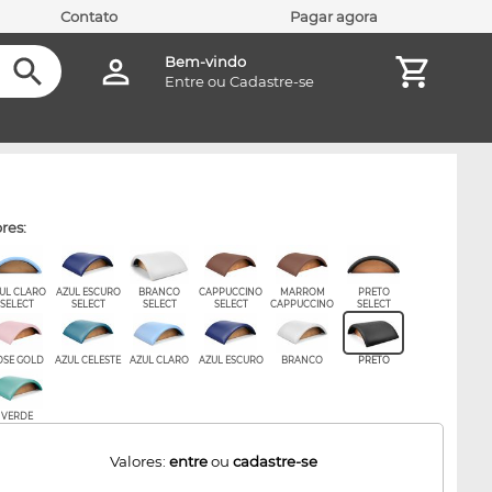
Contato
Pagar agora
Bem-vindo
Entre
ou
Cadastre-se
ores:
UL CLARO
AZUL ESCURO
BRANCO
CAPPUCCINO
MARROM
PRETO
SELECT
SELECT
SELECT
SELECT
CAPPUCCINO
SELECT
OSE GOLD
AZUL CELESTE
AZUL CLARO
AZUL ESCURO
BRANCO
PRETO
VERDE
Valores:
entre
ou
cadastre-se