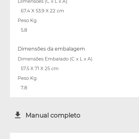
Dimensões (C x L x A)
67.4 X 53.9 X 22 cm
Peso Kg
5.8
Dimensões da embalagem
Dimensões Embalado (C x L x A)
57.5 X 71 X 25 cm
Peso Kg
7.8
Manual completo