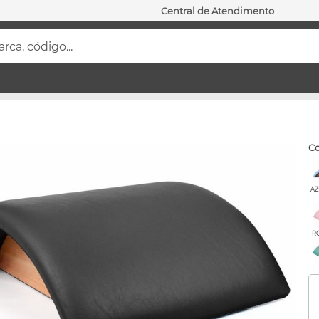
Central de Atendimento
ca, código...
c
AZ
R