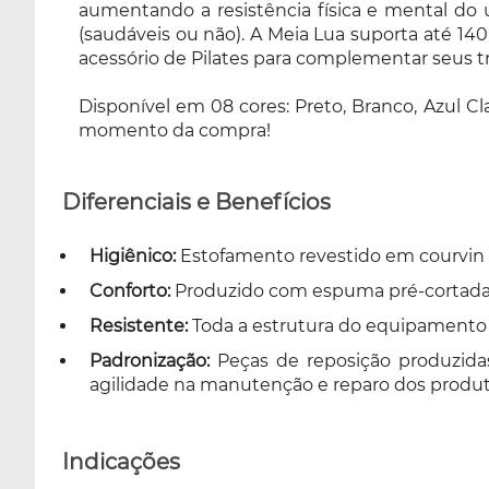
aumentando a resistência física e mental do us
acessório de Pilates para complementar seus
(saudáveis ou não). A Meia Lua suporta até 140
treinamentos diários, a Meia Lua Arktus é a
acessório de Pilates para complementar seus tre
escolha ideal. Disponível em 08 cores: Preto,
Branco, Azul Claro, Azul Escuro, Lilas Angel,
Disponível em 08 cores: Preto, Branco, Azul Cl
Verde Claro, Rosa, Azul Celeste e Marrom
momento da compra!
Cappuccino, sendo escolhido no momento da
compra!
Diferenciais e Benefícios
Higiênico:
Estofamento revestido em courvin si
Conforto:
Produzido com espuma pré-cortada 
Resistente:
Toda a estrutura do equipamento é
Padronização:
Peças de reposição produzida
agilidade na manutenção e reparo dos produt
Indicações