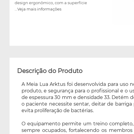
design ergonômico, com a superfície
...Veja mais informações
acolchoada permite realizar uma variedade
de exercícios, nos quais o paciente necessite
sentar, deitar de barriga para baixo, ou como
apoio para coluna, é revestida com courvin
sintético, que facilita a higienização e evita
proliferação de bactérias. O equipamento
permite um treino completo, incluindo treinos
posturais com variações de leves a complexas,
mantendo os músculos abdominais sempre
Descrição do Produto
ocupados, fortalecendo os membros
superiores e inferiores do corpo, melhorando a
A Meia Lua Arktus foi desenvolvida para uso n
flexibilidade e equilíbrio, além do alívio de
produto, e segurança para o profissional e o
estresse, aumentando a resistência física e
de espessura 30 mm e densidade 33. Detém des
mental do usuário. O pilates pode e deve ser
o paciente necessite sentar, deitar de barriga 
praticado por todas as faixas etárias e todos os
evita proliferação de bactérias.
tipos de indivíduos (saudáveis ou não). A Meia
Lua suporta até 140 Kg, o que permite a
O equipamento permite um treino completo, 
utilização do acessório com alunos de
sempre ocupados, fortalecendo os membros sup
diferentes portes físicos. Se você busca um