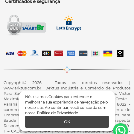
Certificados e segurança
Copyright© 2026 - Todos os direitos reservados |
www.arktus.com.br | Arktus Indústria e Comércio de Produtos
Para Saúde Ltda | CNPJ: 01.417.367/0001-78 | R. Antônio Victor
Nós usamos Cookies para entender e
Maximiano, 107, Parque Industrial II, Santa Tereza do Oeste -
melhorar a sua experiência de navegação pelo
Paraná - CEP 85825-900 - Fale conosco: 0800 200 8022 -
nosso site. Ao continuar, você concorda com
comercial@arktus.com.br | Autorização de Funcionamento de
nossa
Política de Privacidade
.
Empresa - AFE/ANVISA - Para Fabricação de Produtos para
Saúde (Correlatos): 8.02.844-5 (UX418X102741) - Fisioterapeuta
OK
Responsável Técnico Dr. Alex Fernando Zani - Crefito8(PR): 8409-
F – CADI: CA000145-PR | Política de Privacidade e Segurança -