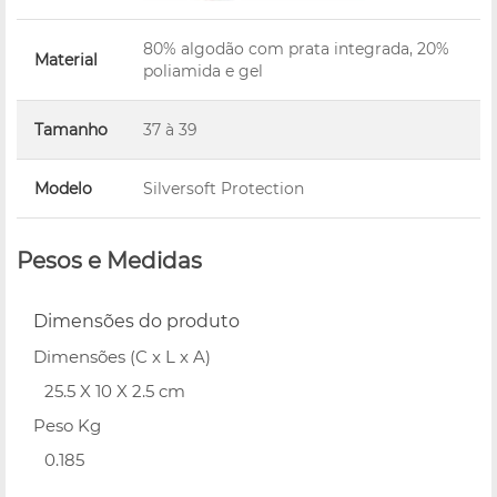
80% algodão com prata integrada, 20%
Material
poliamida e gel
Tamanho
37 à 39
Modelo
Silversoft Protection
Pesos e Medidas
Dimensões do produto
Dimensões (C x L x A)
25.5 X 10 X 2.5 cm
Peso Kg
0.185