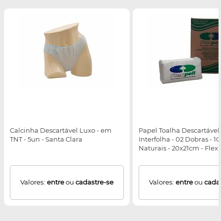
Calcinha Descartável Luxo - em
Papel Toalha Descartável 
TNT - 5un - Santa Clara
Interfolha - 02 Dobras - 1
Naturais - 20x21cm - Flexp
Valores:
entre
ou
cadastre-se
Valores:
entre
ou
cada