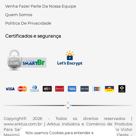
Venha Fazer Parte Da Nossa Equipe
Quem Somos
Política De Privacidade
Certificados e segurança
Copyright© 2026 - Todos os direitos reservados |
www.arktus.com.br | Arktus Indústria e Comércio de Produtos
Para Saúde Ltda | CNPJ: 01.417.367/0001-78 | R. Antônio Victor
Nós usamos Cookies para entender e
Maximiano, 107, Parque Industrial II, Santa Tereza do Oeste -