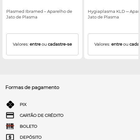
Plasmed Ibramed – Aparelho de
Hygiaplasma KLD ─ Apar
Jato de Plasma
Jato de Plasma
Valores:
entre
ou
cadastre-se
Valores:
entre
ou
cada
Formas de pagamento
PIX
CARTÃO DE CRÉDITO
BOLETO
DEPÓSITO