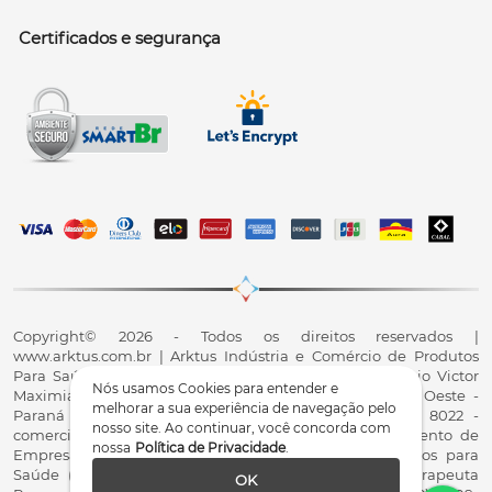
Certificados e segurança
Copyright© 2026 - Todos os direitos reservados |
www.arktus.com.br | Arktus Indústria e Comércio de Produtos
Para Saúde Ltda | CNPJ: 01.417.367/0001-78 | R. Antônio Victor
Nós usamos Cookies para entender e
Maximiano, 107, Parque Industrial II, Santa Tereza do Oeste -
melhorar a sua experiência de navegação pelo
Paraná - CEP 85825-900 - Fale conosco: 0800 200 8022 -
nosso site. Ao continuar, você concorda com
comercial@arktus.com.br | Autorização de Funcionamento de
nossa
Política de Privacidade
.
Empresa - AFE/ANVISA - Para Fabricação de Produtos para
Saúde (Correlatos): 8.02.844-5 (UX418X102741) - Fisioterapeuta
OK