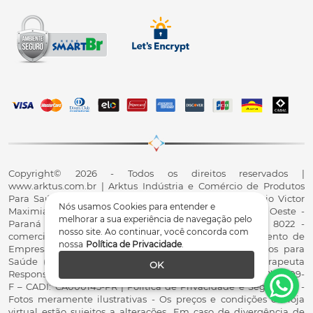
Copyright© 2026 - Todos os direitos reservados |
www.arktus.com.br | Arktus Indústria e Comércio de Produtos
Para Saúde Ltda | CNPJ: 01.417.367/0001-78 | R. Antônio Victor
Nós usamos Cookies para entender e
Maximiano, 107, Parque Industrial II, Santa Tereza do Oeste -
melhorar a sua experiência de navegação pelo
Paraná - CEP 85825-900 - Fale conosco: 0800 200 8022 -
nosso site. Ao continuar, você concorda com
comercial@arktus.com.br | Autorização de Funcionamento de
nossa
Política de Privacidade
.
Empresa - AFE/ANVISA - Para Fabricação de Produtos para
Saúde (Correlatos): 8.02.844-5 (UX418X102741) - Fisioterapeuta
OK
Responsável Técnico Dr. Alex Fernando Zani - Crefito8(PR): 8409-
F – CADI: CA000145-PR | Política de Privacidade e Segurança -
Fotos meramente ilustrativas - Os preços e condições da loja
virtual estão sujeitos a alterações. Em caso de divergência de