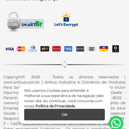
Copyright© 2026 - Todos os direitos reservados |
www.arktus.com.br | Arktus Indústria e Comércio de Produtos
Para Saúde Ltda | CNPJ: 01.417.367/0001-78 | R. Antônio Victor
Nós usamos Cookies para entender e
Maximiano, 107, Parque Industrial II, Santa Tereza do Oeste -
melhorar a sua experiência de navegação pelo
Paraná - CEP 85825-900 - Fale conosco: 0800 200 8022 -
nosso site. Ao continuar, você concorda com
comercial@arktus.com.br | Autorização de Funcionamento de
nossa
Política de Privacidade
.
Empresa - AFE/ANVISA - Para Fabricação de Produtos para
Saúde (Correlatos): 8.02.844-5 (UX418X102741) - Fisioterapeuta
OK
Responsável Técnico Dr. Alex Fernando Zani - Crefito8(PR): 8409-
F – CADI: CA000145-PR | Política de Privacidade e Segurança -
Fotos meramente ilustrativas - Os preços e condições da loja