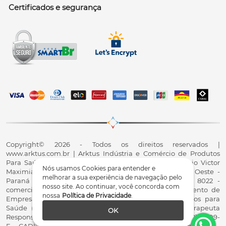
Certificados e segurança
Copyright© 2026 - Todos os direitos reservados |
www.arktus.com.br | Arktus Indústria e Comércio de Produtos
Para Saúde Ltda | CNPJ: 01.417.367/0001-78 | R. Antônio Victor
Nós usamos Cookies para entender e
Maximiano, 107, Parque Industrial II, Santa Tereza do Oeste -
melhorar a sua experiência de navegação pelo
Paraná - CEP 85825-900 - Fale conosco: 0800 200 8022 -
nosso site. Ao continuar, você concorda com
comercial@arktus.com.br | Autorização de Funcionamento de
nossa
Política de Privacidade
.
Empresa - AFE/ANVISA - Para Fabricação de Produtos para
Saúde (Correlatos): 8.02.844-5 (UX418X102741) - Fisioterapeuta
OK
Responsável Técnico Dr. Alex Fernando Zani - Crefito8(PR): 8409-