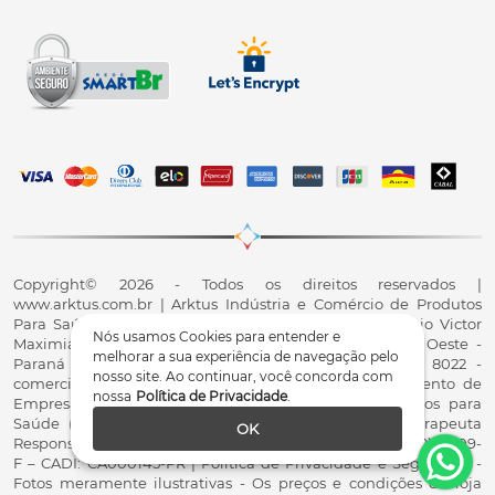
Copyright© 2026 - Todos os direitos reservados |
www.arktus.com.br | Arktus Indústria e Comércio de Produtos
Para Saúde Ltda | CNPJ: 01.417.367/0001-78 | R. Antônio Victor
Nós usamos Cookies para entender e
Maximiano, 107, Parque Industrial II, Santa Tereza do Oeste -
melhorar a sua experiência de navegação pelo
Paraná - CEP 85825-900 - Fale conosco: 0800 200 8022 -
nosso site. Ao continuar, você concorda com
comercial@arktus.com.br | Autorização de Funcionamento de
nossa
Política de Privacidade
.
Empresa - AFE/ANVISA - Para Fabricação de Produtos para
Saúde (Correlatos): 8.02.844-5 (UX418X102741) - Fisioterapeuta
OK
Responsável Técnico Dr. Alex Fernando Zani - Crefito8(PR): 8409-
F – CADI: CA000145-PR | Política de Privacidade e Segurança -
Fotos meramente ilustrativas - Os preços e condições da loja