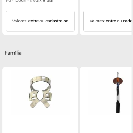
Pó - 100un - Medix Brasil
Valores:
entre
ou
cadastre-se
Valores:
entre
ou
cada
Família