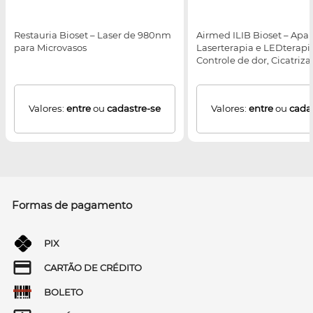
Restauria Bioset – Laser de 980nm
Airmed ILIB Bioset – Apa
para Microvasos
Laserterapia e LEDterapi
Controle de dor, Cicatriz
feridas e escaras, Condiç
Inflamatórias e Reabilita
Valores:
entre
ou
cadastre-se
Valores:
entre
ou
cada
Formas de pagamento
PIX
CARTÃO DE CRÉDITO
BOLETO