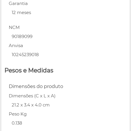
Garantia
12 meses
NCM
90189099
Anvisa
10245239018
Pesos e Medidas
Dimensões do produto
Dimensões (C x L x A)
21.2 x 3.4 x 4.0 cm
Peso Kg
0.138