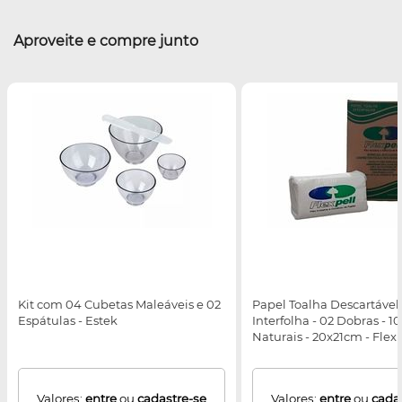
Aproveite e compre junto
Kit com 04 Cubetas Maleáveis e 02
Papel Toalha Descartável 
Espátulas - Estek
Interfolha - 02 Dobras - 1
Naturais - 20x21cm - Flexp
Valores:
entre
ou
cadastre-se
Valores:
entre
ou
cada