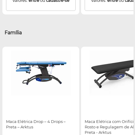
Valores:
entre
ou
cadastre-se
Valores:
entre
ou
cada
Família
Maca Elétrica Drop – 4 Drops –
Maca Elétrica com Orifíci
Preta – Arktus
Rosto e Regulagem de Alt
Preta - Arktus