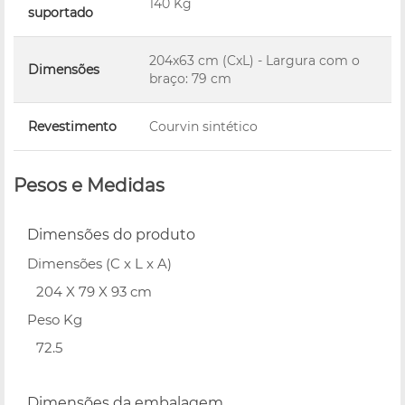
140 Kg
suportado
204x63 cm (CxL) - Largura com o
Dimensões
braço: 79 cm
Revestimento
Courvin sintético
Pesos e Medidas
Dimensões do produto
Dimensões (C x L x A)
204 X 79 X 93 cm
Peso Kg
72.5
Dimensões da embalagem