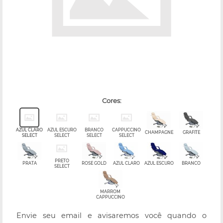
cores:
AZUL CLARO
AZUL ESCURO
BRANCO
CAPPUCCINO
CHAMPAGNE
GRAFITE
SELECT
SELECT
SELECT
SELECT
PRETO
PRATA
ROSE GOLD
AZUL CLARO
AZUL ESCURO
BRANCO
SELECT
MARROM
CAPPUCCINO
Envie seu email e avisaremos você quando o