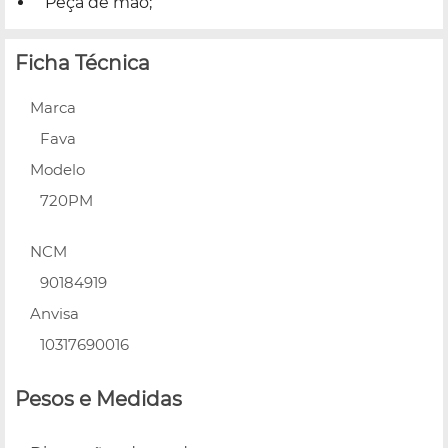
Peça de mão;
Ficha Técnica
Marca
Fava
Modelo
720PM
NCM
90184919
Anvisa
10317690016
Pesos e Medidas