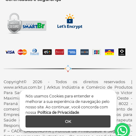
Copyright© 2026 - Todos os direitos reservados |
www.arktus.com.br | Arktus Indústria e Comércio de Produtos
Para Saúde Ltda | CNPJ: 01.417.367/0001-78 | R. Antônio Victor
Nós usamos Cookies para entender e
Maximiano, 107, Parque Industrial II, Santa Tereza do Oeste -
melhorar a sua experiência de navegação pelo
Paraná - CEP 85825-900 - Fale conosco: 0800 200 8022 -
nosso site. Ao continuar, você concorda com
comercial@arktus.com.br | Autorização de Funcionamento de
nossa
Política de Privacidade
.
Empresa - AFE/ANVISA - Para Fabricação de Produtos para
Saúde (Correlatos): 8.02.844-5 (UX418X102741) - Fisioterapeuta
OK
Responsável Técnico Dr. Alex Fernando Zani - Crefito8(PR): 8409-
F – CADI: CA000145-PR | Política de Privacidade e Segurança -