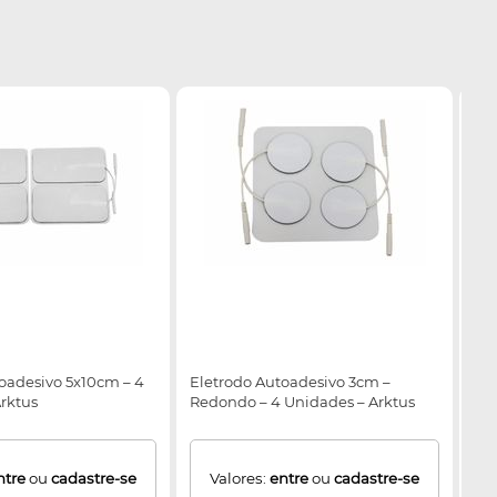
oadesivo 5x10cm – 4
Eletrodo Autoadesivo 3cm –
Ele
rktus
Redondo – 4 Unidades – Arktus
Fre
ntre
ou
cadastre-se
Valores:
entre
ou
cadastre-se