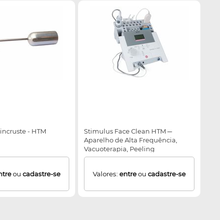
incruste - HTM
Stimulus Face Clean HTM ─
Aparelho de Alta Frequência,
Vacuoterapia, Peeling
Ultrassônico e Corrente de Baixa
Frequência
ntre
ou
cadastre-se
Valores:
entre
ou
cadastre-se