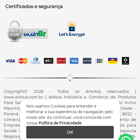
Certificados e segurança
Copyright© 2026 - Todos os direitos reservados |
www.arktus.com.br | Arktus Indústria e Comércio de Produtos
Para Saúde Ltda | CNPJ: 01.417.367/0001-78 | R. Antônio Victor
Nós usamos Cookies para entender e
Maximiano, 107, Parque Industrial II, Santa Tereza do Oeste -
melhorar a sua experiência de navegação pelo
Paraná - CEP 85825-900 - Fale conosco: 0800 200 8022 -
nosso site. Ao continuar, você concorda com
comercial@arktus.com.br | Autorização de Funcionamento de
nossa
Política de Privacidade
.
Empresa - AFE/ANVISA - Para Fabricação de Produtos para
Saúde (Correlatos): 8.02.844-5 (UX418X102741) - Fisioterapeuta
OK
Responsável Técnico Dr. Alex Fernando Zani - Crefito8(PR): 8409-