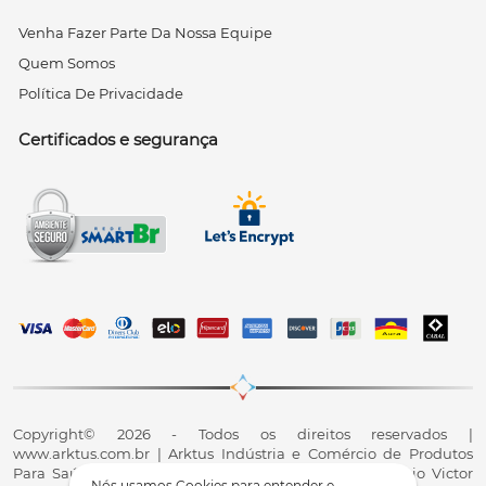
Venha Fazer Parte Da Nossa Equipe
Quem Somos
Política De Privacidade
Certificados e segurança
Copyright© 2026 - Todos os direitos reservados |
www.arktus.com.br | Arktus Indústria e Comércio de Produtos
Para Saúde Ltda | CNPJ: 01.417.367/0001-78 | R. Antônio Victor
Nós usamos Cookies para entender e