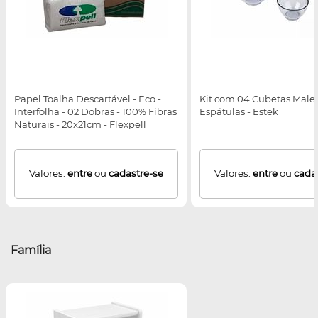
Papel Toalha Descartável - Eco -
Kit com 04 Cubetas Maleá
Interfolha - 02 Dobras - 100% Fibras
Espátulas - Estek
Naturais - 20x21cm - Flexpell
Valores:
entre
ou
cadastre-se
Valores:
entre
ou
cada
Família