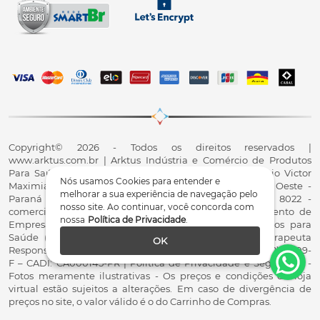
Copyright© 2026 - Todos os direitos reservados |
www.arktus.com.br | Arktus Indústria e Comércio de Produtos
Para Saúde Ltda | CNPJ: 01.417.367/0001-78 | R. Antônio Victor
Nós usamos Cookies para entender e
Maximiano, 107, Parque Industrial II, Santa Tereza do Oeste -
melhorar a sua experiência de navegação pelo
Paraná - CEP 85825-900 - Fale conosco: 0800 200 8022 -
nosso site. Ao continuar, você concorda com
comercial@arktus.com.br | Autorização de Funcionamento de
nossa
Política de Privacidade
.
Empresa - AFE/ANVISA - Para Fabricação de Produtos para
Saúde (Correlatos): 8.02.844-5 (UX418X102741) - Fisioterapeuta
OK
Responsável Técnico Dr. Alex Fernando Zani - Crefito8(PR): 8409-
F – CADI: CA000145-PR | Política de Privacidade e Segurança -
Fotos meramente ilustrativas - Os preços e condições da loja
virtual estão sujeitos a alterações. Em caso de divergência de
preços no site, o valor válido é o do Carrinho de Compras.