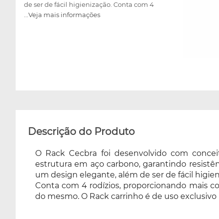
de ser de fácil higienização. Conta com 4
...Veja mais informações
rodízios, proporcionando mais comodidade e
estabilidade no transporte, garantindo a
segurança do aparelho, evitando risco de
queda do mesmo. O Rack carrinho é de uso
exclusivo nos equipamentos de eletroterapia
da Cecbra.
Descrição do Produto
O Rack Cecbra foi desenvolvido com conce
estrutura em aço carbono, garantindo resistênc
um design elegante, além de ser de fácil higien
Conta com 4 rodízios, proporcionando mais co
do mesmo. O Rack carrinho é de uso exclusivo