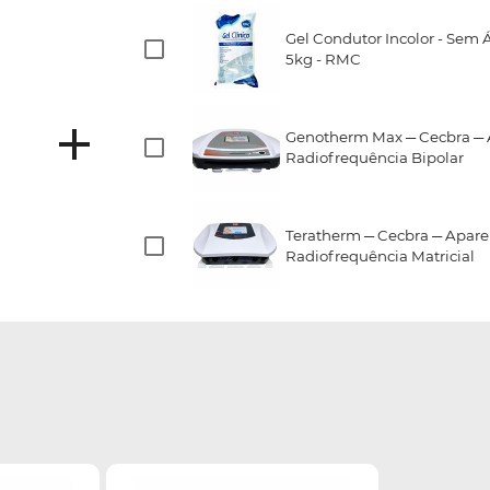
Gel Condutor Incolor - Sem Á
5kg - RMC
Genotherm Max ─ Cecbra ─ 
Radiofrequência Bipolar
Teratherm ─ Cecbra ─ Apare
Radiofrequência Matricial