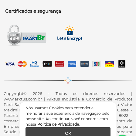
Certificados e segurança
Copyright© 2026 - Todos os direitos reservados |
www.arktus.com.br | Arktus Indústria e Comércio de Produtos
Para Saúde Ltda | CNPJ: 01.417.367/0001-78 | R. Antônio Victor
Nós usamos Cookies para entender e
Maximiano, 107, Parque Industrial II, Santa Tereza do Oeste -
melhorar a sua experiência de navegação pelo
Paraná - CEP 85825-900 - Fale conosco: 0800 200 8022 -
nosso site. Ao continuar, você concorda com
comercial@arktus.com.br | Autorização de Funcionamento de
nossa
Política de Privacidade
.
Empresa - AFE/ANVISA - Para Fabricação de Produtos para
Saúde (Correlatos): 8.02.844-5 (UX418X102741) - Fisioterapeuta
OK