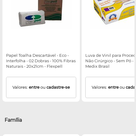
Papel Toalha Descartável - Eco -
Luva de Vinil para Proce
Interfolha - 02 Dobras - 100% Fibras
Não Cirúrgico - Sem Pó - 
Naturais - 20x21cm - Flexpell
Medix Brasil
Valores:
entre
ou
cadastre-se
Valores:
entre
ou
cada
Família