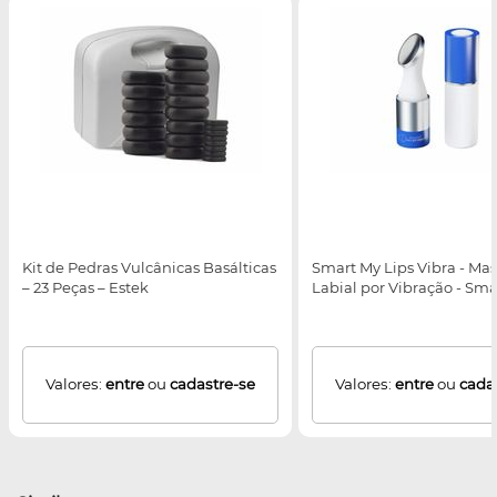
Kit de Pedras Vulcânicas Basálticas
Smart My Lips Vibra - Ma
– 23 Peças – Estek
Labial por Vibração - Sma
Valores:
entre
ou
cadastre-se
Valores:
entre
ou
cada