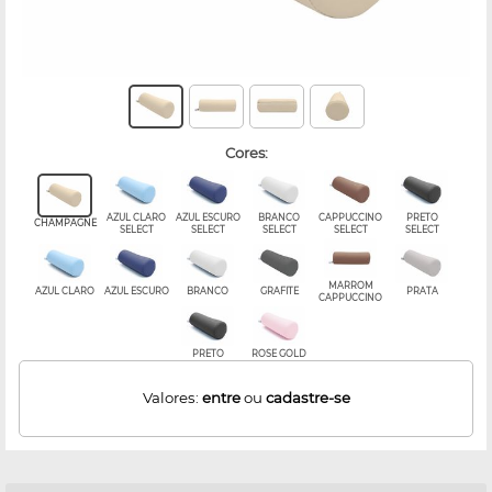
cores:
AZUL CLARO
AZUL ESCURO
BRANCO
CAPPUCCINO
PRETO
CHAMPAGNE
SELECT
SELECT
SELECT
SELECT
SELECT
MARROM
AZUL CLARO
AZUL ESCURO
BRANCO
GRAFITE
PRATA
CAPPUCCINO
PRETO
ROSE GOLD
Valores:
entre
ou
cadastre-se