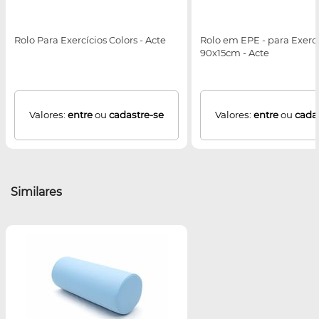
Rolo Para Exercícios Colors - Acte
Rolo em EPE - para Exercí
90x15cm - Acte
Valores:
entre
ou
cadastre-se
Valores:
entre
ou
cada
Similares