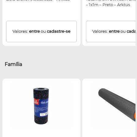
– 1x1m – Preto – Arktus
Valores:
entre
ou
cadastre-se
Valores:
entre
ou
cada
Família