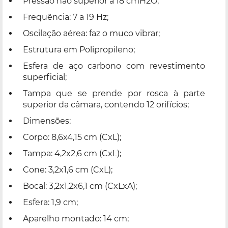
Pressão não superior a 18 cmH2O;
Frequência: 7 a 19 Hz;
Oscilação aérea: faz o muco vibrar;
Estrutura em Polipropileno;
Esfera de aço carbono com revestimento
superficial;
Tampa que se prende por rosca à parte
superior da câmara, contendo 12 orifícios;
Dimensões:
Corpo: 8,6x4,15 cm (CxL);
Tampa: 4,2x2,6 cm (CxL);
Cone: 3,2x1,6 cm (CxL);
Bocal: 3,2x1,2x6,1 cm (CxLxA);
Esfera: 1,9 cm;
Aparelho montado: 14 cm;