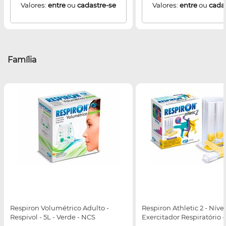
Valores:
entre
ou
cadastre-se
Valores:
entre
ou
cada
Família
Respiron Volumétrico Adulto -
Respiron Athletic 2 - Nível
Respivol - 5L - Verde - NCS
Exercitador Respiratório 