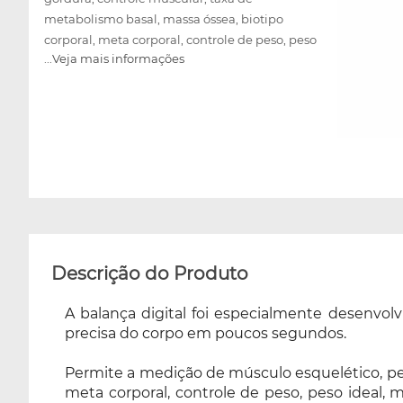
metabolismo basal, massa óssea, biotipo
corporal, meta corporal, controle de peso, peso
...Veja mais informações
ideal, massa magra, idade corporal, gordura
visceral, controle de água, controle de
proteína, massa muscular, controle de
gordura (kg) e IMC, auxiliando no
monitoramento diário e alterações das
mesmas diretamente pelo aplicativo Scale Up.
Confeccionada em vidro temperado de alta
qualidade, suportando até 180kg com divisão
de 10g. Sua plataforma conta com quatro
sensores de precisão, ofertando uma medição
mais exata e design altamente tecnológico e
Descrição do Produto
moderno, com display em LED de fácil
visualização. Disponibiliza bluetooth para
A balança digital foi especialmente desenvol
conexão com aplicativo Scale Up,
precisa do corpo em poucos segundos.
apresentando as informações em tempo real e
possibilitando o acompanhamento e
Permite a medição de músculo esquelético, peso
meta corporal, controle de peso, peso ideal, m
comparativo dos resultados. Possui tamanho