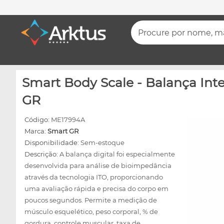
Procure por nome, mar
Smart Body Scale - Balança Inte
GR
Código:
ME17994A
Marca:
Smart GR
Disponibilidade:
Sem-estoque
Descrição:
A balança digital foi especialmente
desenvolvida para análise de bioimpedância
através da tecnologia ITO, proporcionando
uma avaliação rápida e precisa do corpo em
poucos segundos. Permite a medição de
músculo esquelético, peso corporal, % de
gordura, controle muscular, taxa de