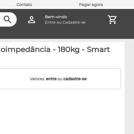
Contato
Pagar agora
Bem-vindo
Entre
ou
Cadastre-se
Bioimpedância - 180kg - Smart
Valores:
entre
ou
cadastre-se