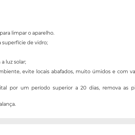
ara limpar o aparelho.
superfície de vidro;
 luz solar;
biente, evite locais abafados, muito úmidos e com va
igital por um período superior a 20 dias, remova as p
alança.