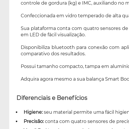
controle de gordura (kg) e IMC, auxiliando no
compacto, tampa em alumínio e cantos
arredondados, ofertando ao usuário um
Confeccionada em vidro temperado de alta qua
produto durável e com maior desempenho.
Adquira agora mesmo a sua balança Smart
Sua plataforma conta com quatro sensores de
Body Scale, acompanhe resultados com
em LED de fácil visualização.
eficiência e alcance objetivos com a Smart GR!
Disponibiliza bluetooth para conexão com ap
comparativo dos resultados.
Possui tamanho compacto, tampa em alumínio 
Adquira agora mesmo a sua balança Smart Body
Diferenciais e Benefícios
Higiene:
seu material permite uma fácil higien
Precisão:
conta com quatro sensores de preci