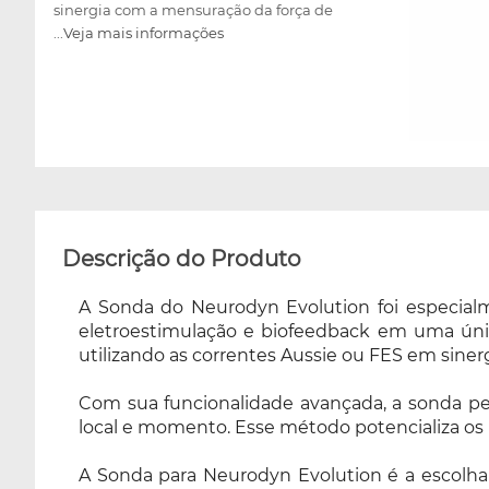
sinergia com a mensuração da força de
...Veja mais informações
contração perineal. Com sua funcionalidade
avançada, a sonda permite realizar a
eletroestimulação e monitorar
simultaneamente os sinais de biofeedback no
mesmo local e momento. Esse método
potencializa os resultados clínicos, oferecendo
tratamentos mais eficazes e otimizados. A
Sonda para Neurodyn Evolution é a escolha
ideal para quem deseja inovar e melhorar
Descrição do Produto
terapias de reabilitação, elevando o padrão de
eficácia em tratamentos com biofeedback e
A Sonda do Neurodyn Evolution foi especialm
eletroestimulação!
eletroestimulação e biofeedback em uma única
utilizando as correntes Aussie ou FES em siner
Com sua funcionalidade avançada, a sonda pe
local e momento. Esse método potencializa os r
A Sonda para Neurodyn Evolution é a escolha 