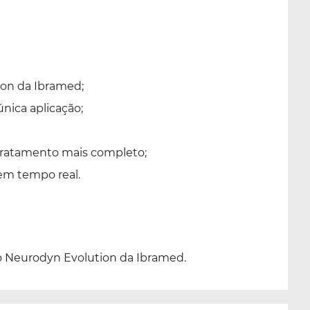
ion
da
Ibramed
;
nica aplicação;
 tratamento mais completo;
em tempo real.
to Neurodyn Evolution da Ibramed.