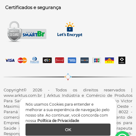
Certificados e segurança
Copyright© 2026 - Todos os direitos reservados |
www.arktus.com.br | Arktus Indústria e Comércio de Produtos
Para Saúde Ltda | CNPJ: 01.417.367/0001-78 | R. Antônio Victor
Nós usamos Cookies para entender e
Maximiano, 107, Parque Industrial II, Santa Tereza do Oeste -
melhorar a sua experiência de navegação pelo
Paraná - CEP 85825-900 - Fale conosco: 0800 200 8022 -
nosso site. Ao continuar, você concorda com
comercial@arktus.com.br | Autorização de Funcionamento de
nossa
Política de Privacidade
.
Empresa - AFE/ANVISA - Para Fabricação de Produtos para
Saúde (Correlatos): 8.02.844-5 (UX418X102741) - Fisioterapeuta
OK
Responsável Técnico Dr. Alex Fernando Zani - Crefito8(PR): 8409-