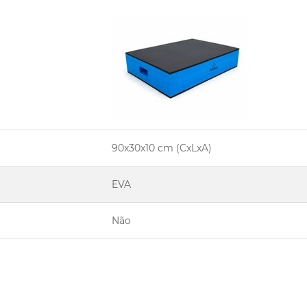
90x30x10 cm (CxLxA)
EVA
Não