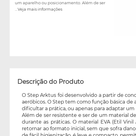
um aparelho ou posicionamento. Além de ser
...Veja mais informações
resistente e ser de um material de grande
durabilidade, sua plataforma superior possui
uma camada antiderrapante, que evita
acidentes durante as práticas. O material EVA
(Etil Vinil Acetato) tem propriedades
resilientes, significa que ao sofrer uma
deformação, o material consegue retornar ao
formato inicial, sem que sofra danos
permanentes, proporcionando ao usuário um
produto de alta qualidade e excelente
desempenho. É de fácil higienização, é leve e
Descrição do Produto
compacto, permite fácil transporte e pode ser
utilizado em academias, residências, escolas e
O Step Arktus foi desenvolvido a partir de con
outros locais. Se você busca um acessório para
aeróbicos. O Step tem como função básica de ab
seus treinamentos diários, o Step em EVA
dificultar a prática, ou apenas para adaptar u
Arktus é a escolha ideal!
Além de ser resistente e ser de um material d
durante as práticas. O material EVA (Etil Vin
retornar ao formato inicial, sem que sofra d
de fácil higienização, é leve e compacto, permi