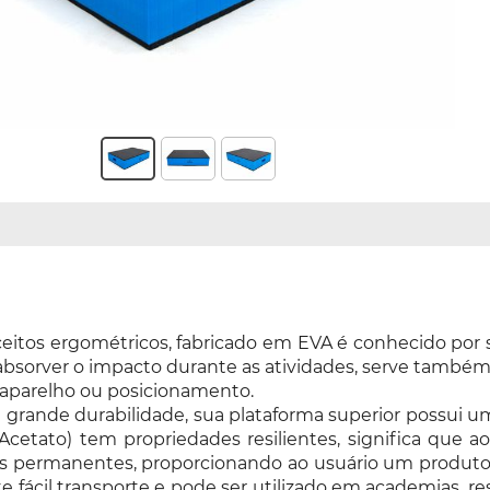
ceitos ergométricos, fabricado em EVA é conhecido por 
sorver o impacto durante as atividades, serve também p
m aparelho ou posicionamento.
e grande durabilidade, sua plataforma superior possui 
il Acetato) tem propriedades resilientes, significa que
anos permanentes, proporcionando ao usuário um produt
te fácil transporte e pode ser utilizado em academias, res