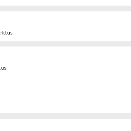
rktus.
tus;