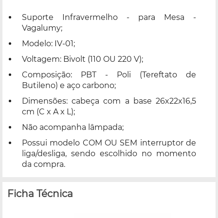
Suporte Infravermelho - para Mesa -
Vagalumy;
Modelo: IV-01;
Voltagem: Bivolt (110 OU 220 V);
Composição: PBT - Poli (Tereftato de
Butileno) e aço carbono;
Dimensões: cabeça com a base 26x22x16,5
cm (C x A x L);
Não acompanha lâmpada;
Possui modelo COM OU SEM interruptor de
liga/desliga, sendo escolhido no momento
da compra.
Ficha Técnica