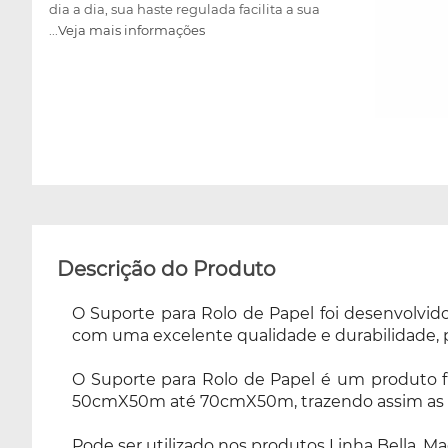
dia a dia, sua haste regulada facilita a sua
...Veja mais informações
utilização garantindo uma regulagem de
50cmX50m até 70cmX50m, trazendo assim as
facilidades diária. Pode ser utilizado nos
produtos Linha Bella, Maca Divã, Maca Beauty
Spa Fixa e Maca Tubular.
Descrição do Produto
O Suporte para Rolo de Papel foi desenvolvido
com uma excelente qualidade e durabilidade, pr
O Suporte para Rolo de Papel é um produto fle
50cmX50m até 70cmX50m, trazendo assim as fac
Pode ser utilizado nos produtos Linha Bella, M