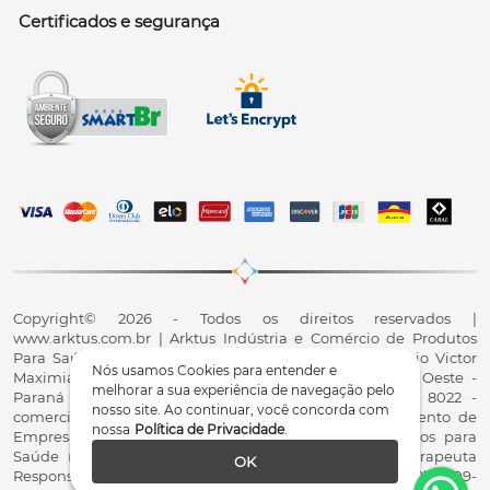
Certificados e segurança
Copyright© 2026 - Todos os direitos reservados |
www.arktus.com.br | Arktus Indústria e Comércio de Produtos
Para Saúde Ltda | CNPJ: 01.417.367/0001-78 | R. Antônio Victor
Nós usamos Cookies para entender e
Maximiano, 107, Parque Industrial II, Santa Tereza do Oeste -
melhorar a sua experiência de navegação pelo
Paraná - CEP 85825-900 - Fale conosco: 0800 200 8022 -
nosso site. Ao continuar, você concorda com
comercial@arktus.com.br | Autorização de Funcionamento de
nossa
Política de Privacidade
.
Empresa - AFE/ANVISA - Para Fabricação de Produtos para
Saúde (Correlatos): 8.02.844-5 (UX418X102741) - Fisioterapeuta
OK
Responsável Técnico Dr. Alex Fernando Zani - Crefito8(PR): 8409-