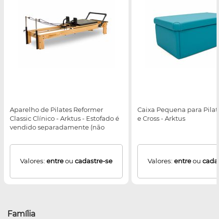
Aparelho de Pilates Reformer
Caixa Pequena para Pilate
Classic Clínico - Arktus - Estofado é
e Cross - Arktus
vendido separadamente (não
acompanha o produto)
Valores:
entre
ou
cadastre-se
Valores:
entre
ou
cada
Família