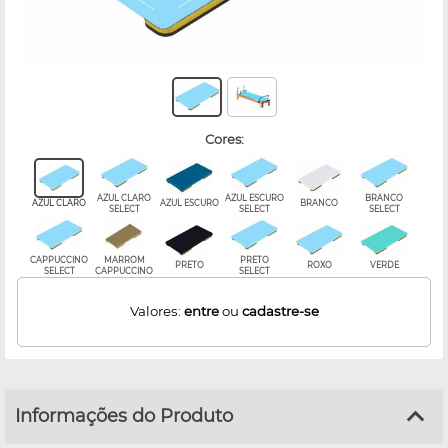
cores:
AZUL CLARO
AZUL ESCURO
BRANCO
AZUL CLARO
AZUL ESCURO
BRANCO
SELECT
SELECT
SELECT
CAPPUCCINO
MARROM
PRETO
PRETO
ROXO
VERDE
SELECT
CAPPUCCINO
SELECT
Valores:
entre
ou
cadastre-se
Informações do Produto