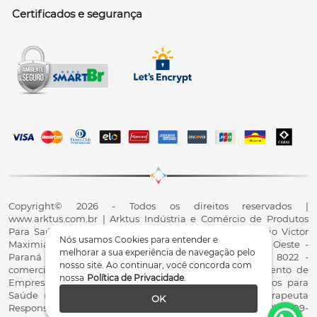
Certificados e segurança
Copyright© 2026 - Todos os direitos reservados |
www.arktus.com.br | Arktus Indústria e Comércio de Produtos
Para Saúde Ltda | CNPJ: 01.417.367/0001-78 | R. Antônio Victor
Nós usamos Cookies para entender e
Maximiano, 107, Parque Industrial II, Santa Tereza do Oeste -
melhorar a sua experiência de navegação pelo
Paraná - CEP 85825-900 - Fale conosco: 0800 200 8022 -
nosso site. Ao continuar, você concorda com
comercial@arktus.com.br | Autorização de Funcionamento de
nossa
Política de Privacidade
.
Empresa - AFE/ANVISA - Para Fabricação de Produtos para
Saúde (Correlatos): 8.02.844-5 (UX418X102741) - Fisioterapeuta
OK
Responsável Técnico Dr. Alex Fernando Zani - Crefito8(PR): 8409-