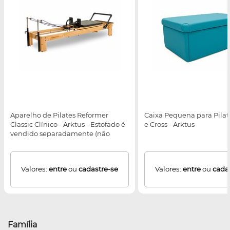
Aparelho de Pilates Reformer
Caixa Pequena para Pilate
Classic Clínico - Arktus - Estofado é
e Cross - Arktus
vendido separadamente (não
acompanha o produto)
Valores:
entre
ou
cadastre-se
Valores:
entre
ou
cada
Família