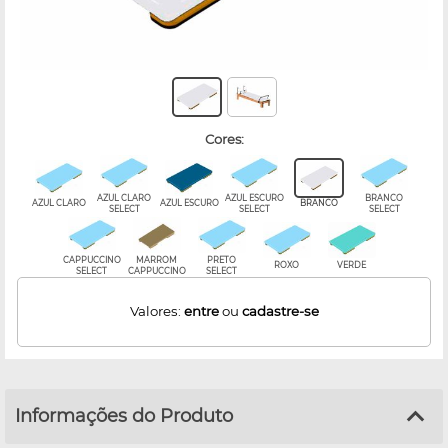
cores:
AZUL CLARO
AZUL ESCURO
BRANCO
AZUL CLARO
AZUL ESCURO
BRANCO
SELECT
SELECT
SELECT
CAPPUCCINO
MARROM
PRETO
ROXO
VERDE
SELECT
CAPPUCCINO
SELECT
Valores:
entre
ou
cadastre-se
Informações do Produto