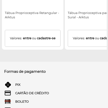
Tábua Proprioceptiva Retangular -
Tábua Proprioceptiva par
Arktus
Sural - Arktus
Valores:
entre
ou
cadastre-se
Valores:
entre
ou
cada
Formas de pagamento
PIX
CARTÃO DE CRÉDITO
BOLETO