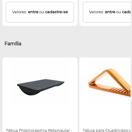
Valores:
entre
ou
cadastre-se
Valores:
entre
ou
cada
Família
Tábua Proprioceptiva Retangular -
Tábua para Quadríceps c