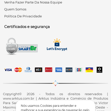
Venha Fazer Parte Da Nossa Equipe
Quem Somos
Política De Privacidade
Certificados e segurança
Copyright© 2026 - Todos os direitos reservados |
www.arktus.com.br | Arktus Indústria e Comércio de Produtos
Para Saúde Ltda | CNPJ: 01.417.367/0001-78 | R. Antônio Victor
Nós usamos Cookies para entender e
Maximiano, 107, Parque Industrial II, Santa Tereza do Oeste -
melhorar a sua experiência de navegação pelo