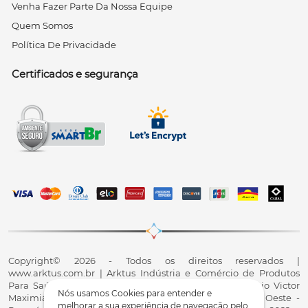
Venha Fazer Parte Da Nossa Equipe
Quem Somos
Política De Privacidade
Certificados e segurança
Copyright© 2026 - Todos os direitos reservados |
www.arktus.com.br | Arktus Indústria e Comércio de Produtos
Para Saúde Ltda | CNPJ: 01.417.367/0001-78 | R. Antônio Victor
Nós usamos Cookies para entender e
Maximiano, 107, Parque Industrial II, Santa Tereza do Oeste -
melhorar a sua experiência de navegação pelo