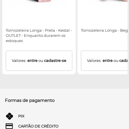
Tornozeleira Longa - Preta - Kestal -
Tornozeleira Longa - Bege
OUTLET - Enquanto durarem os
estoques
Valores:
entre
ou
cadastre-se
Valores:
entre
ou
cada
Formas de pagamento
PIX
CARTÃO DE CRÉDITO