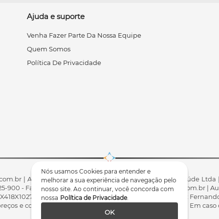
Ajuda e suporte
Venha Fazer Parte Da Nossa Equipe
Quem Somos
Política De Privacidade
Nós usamos Cookies para entender e
com.br | Arktus Indústria e Comércio de Produtos Para Saúde Ltda |
melhorar a sua experiência de navegação pelo
85825-900 - Fale conosco: 0800 200 8022 - comercial@arktus.com.br |
nosso site. Ao continuar, você concorda com
X418X102741) - Fisioterapeuta Responsável Técnico Dr. Alex Fernando
nossa
Política de Privacidade
.
ços e condições da loja virtual estão sujeitos a alterações. Em caso 
OK