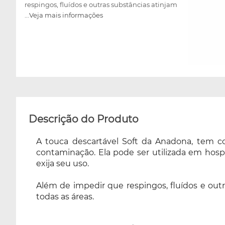
respingos, fluídos e outras substâncias atinjam
...Veja mais informações
o usuário, podendo ser utilizada para proteção
de pacientes e profissionais de todas as áreas.
Descrição do Produto
A touca descartável Soft da Anadona, tem 
contaminação. Ela pode ser utilizada em hospit
exija seu uso.
Além de impedir que respingos, fluídos e outr
todas as áreas.