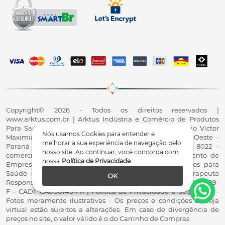
Copyright© 2026 - Todos os direitos reservados |
www.arktus.com.br | Arktus Indústria e Comércio de Produtos
Para Saúde Ltda | CNPJ: 01.417.367/0001-78 | R. Antônio Victor
Nós usamos Cookies para entender e
Maximiano, 107, Parque Industrial II, Santa Tereza do Oeste -
melhorar a sua experiência de navegação pelo
Paraná - CEP 85825-900 - Fale conosco: 0800 200 8022 -
nosso site. Ao continuar, você concorda com
comercial@arktus.com.br | Autorização de Funcionamento de
nossa
Política de Privacidade
.
Empresa - AFE/ANVISA - Para Fabricação de Produtos para
Saúde (Correlatos): 8.02.844-5 (UX418X102741) - Fisioterapeuta
OK
Responsável Técnico Dr. Alex Fernando Zani - Crefito8(PR): 8409-
F – CADI: CA000145-PR | Política de Privacidade e Segurança -
Fotos meramente ilustrativas - Os preços e condições da loja
virtual estão sujeitos a alterações. Em caso de divergência de
preços no site, o valor válido é o do Carrinho de Compras.