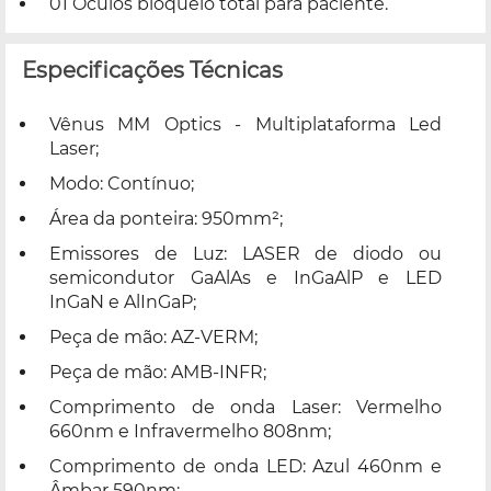
01 Óculos bloqueio total para paciente.
Especificações Técnicas
Vênus MM Optics - Multiplataforma Led
Laser;
Modo: Contínuo;
Área da ponteira: 950mm²;
Emissores de Luz: LASER de diodo ou
semicondutor GaAlAs e InGaAlP e LED
InGaN e AlInGaP;
Peça de mão: AZ-VERM;
Peça de mão: AMB-INFR;
Comprimento de onda Laser: Vermelho
660nm e Infravermelho 808nm;
Comprimento de onda LED: Azul 460nm e
Âmbar 590nm;