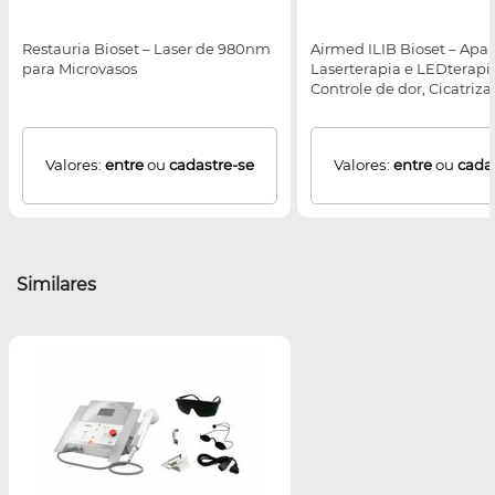
Restauria Bioset – Laser de 980nm
Airmed ILIB Bioset – Apa
para Microvasos
Laserterapia e LEDterapi
Controle de dor, Cicatriz
feridas e escaras, Condiç
Inflamatórias e Reabilita
Valores:
entre
ou
cadastre-se
Valores:
entre
ou
cada
Similares