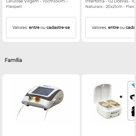
Celulose Virgem - 70cmx50m –
Interfolha - 02 Dobras - 1
Flexpell
Naturais - 20x21cm - Flexp
Valores:
entre
ou
cadastre-se
Valores:
entre
ou
cada
Família