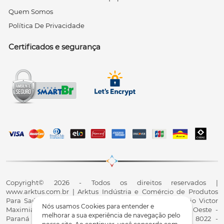
Quem Somos
Política De Privacidade
Certificados e segurança
Copyright© 2026 - Todos os direitos reservados |
www.arktus.com.br | Arktus Indústria e Comércio de Produtos
Para Saúde Ltda | CNPJ: 01.417.367/0001-78 | R. Antônio Victor
Nós usamos Cookies para entender e
Maximiano, 107, Parque Industrial II, Santa Tereza do Oeste -
melhorar a sua experiência de navegação pelo
Paraná - CEP 85825-900 - Fale conosco: 0800 200 8022 -