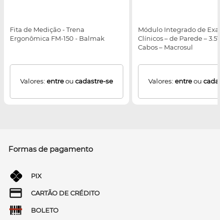
Fita de Medição - Trena
Módulo Integrado de Ex
Ergonômica FM-150 - Balmak
Clínicos – de Parede – 3.5
Cabos – Macrosul
Valores:
entre
ou
cadastre-se
Valores:
entre
ou
cada
Formas de pagamento
PIX
CARTÃO DE CRÉDITO
BOLETO